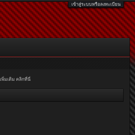
เข้าสู่ระบบหรือลงทะเบียน
มเติม คลิกที่นี่