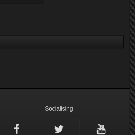
Socialising