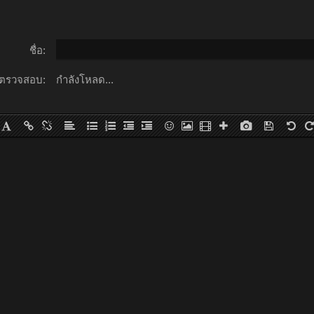
ชื่อ:
ตรวจสอบ:
กำลังโหลด...