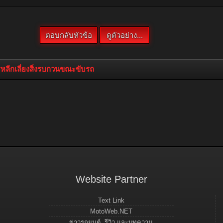
รหลีกเลี่ยงสิ่งรบกวนขณะขับรถ
Website Partner
Text Link
MotoWeb.NET
ข่าวรถยนต์, รีวิว และบทความ