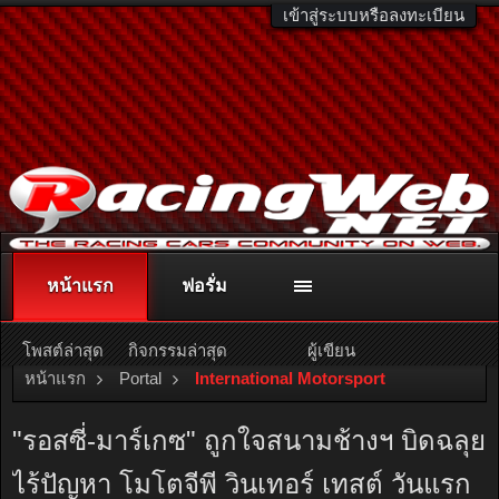
เข้าสู่ระบบหรือลงทะเบียน
หน้าแรก
ฟอรั่ม
ติดต่อลงโฆษณา
racingweb@gmail.com
หรือโทร. 081-811-1138
หรืออ่านรายละเอียดเพิ่มเติม คลิกที่นี่
โพสต์ล่าสุด
กิจกรรมล่าสุด
ผู้เขียน
หน้าแรก
Portal
International Motorsport
"รอสซี่-มาร์เกซ" ถูกใจสนามช้างฯ บิดฉลุย
ไร้ปัญหา โมโตจีพี วินเทอร์ เทสต์ วันแรก