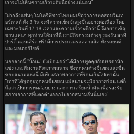
เราจะไม่เห็นความเร็วระดับนี้อย่างแน่นอน"
"ฝากถึงแฟนๆ โมโตจีพีชาวไทย ผมเชื่อว่าการทดสอบวินเท
อร์เทสต์ ทั้ง 3 วัน จะมีความเข้มข้นสูงขึ้นอย่างต่อเนื่อง โดย
เฉพาะวันที่ 17-18 เวลาและความเร็วจะดีกว่านี้ จึงอยากเชิญ
ชวนแฟนๆ ทุกท่านให้มาที่นี่ เรามีกิจกรรมต่างๆ รองรับ อาทิ
ปาร์ตี้ คอนเสิร์ต ฟรี! มีการประกวดรถคลาสสิค ทั้งรถยนต์
และมอเตอร์ไซค์
นอกจากนี้ "บิ๊กเน" ยังเปิดเผยว่าได้มีการพูดคุยกับบรรดานัก
แข่ง และทีมงานถึงสภาพสนาม ซึ่งทุกคนต่างชื่นชมและชื่น
ชอบสนามแห่งนี้ มีเพียงสภาพอากาศที่ร้อนเกินไปเท่านั้น
"เท่าที่ได้พูดคุยทุกคนชื่นชอบ แม้สนามจะมีอากาศร้อน แต่ก็
ถือว่าเป็นการทดสอบยาง และการเตรียมน้ำมัน เพื่อรองรับ
สภาพอากาศที่แตกต่างออกไปจากสนามอื่นนั่นเอง"