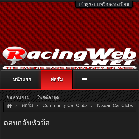
เข้าสู่ระบบหรือลงทะเบียน
หน้าแรก
ฟอรั่ม
ติดต่อลงโฆษณา
racingweb@gmail.com
หรือโทร. 081-811-1138
หรืออ่านรายละเอียดเพิ่มเติม คลิกที่นี่
ค้นหาฟอรั่ม
โพสต์ล่าสุด
ฟอรั่ม
Community Car Clubs
Nissan Car Clubs
ขออนุญาติสอบถามค่ะ คือ ไฟที่หน้าปัทเรือนไมล์ไม่ติด ไฟหรี่ไม่ติด
ตอบกลับหัวข้อ