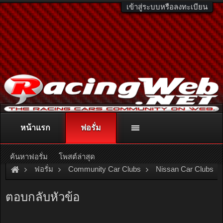
เข้าสู่ระบบหรือลงทะเบียน
หน้าแรก
ฟอรั่ม
ติดต่อลงโฆษณา
racingweb@gmail.com
หรือโทร. 081-811-1138
หรืออ่านรายละเอียดเพิ่มเติม คลิกที่นี่
ค้นหาฟอรั่ม
โพสต์ล่าสุด
ฟอรั่ม
Community Car Clubs
Nissan Car Clubs
รบกวนสอบถามช่างครับ รถเกจความร้อนขึ้นครึ่งจอเกือบเต็มน้ำดัน
ตอบกลับหัวข้อ