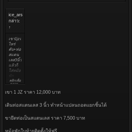
ice_ars
กล่าว:
↑
เขา1jzเท่า
ไหร่
คับ+ท่อ
สแตน
เลส3นิ้ว
แล้วก็
ใส่หม้อ
พัก
คลิกเพื่อ
ปลาย
ขยาย...
เท่า
เขา 1 JZ ราคา 12,000 บาท
ไร่(ปลาย
ท่อมีอยู่
แล้ว)......ราคา
เดินท่อสแตนเลส 3 นิ้ว ทำหน้าแปลนถอดแยกชิ้นได้
เท่าไร่
ครับ..
ขายึดท่อเป็นสแตนเลส ราคา 7,500 บาท
แล้วถ้า
ใส่ไป
หม้อพักใบท้ายติดตั้งให้ฟรี