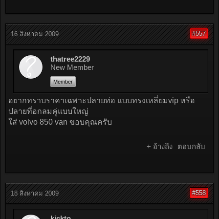
#557
16 สิงหาคม 2009
thatree2229
New Member
Member
อยากทราบราคาเฉพาะปลายท่อ แบบทรงเหลี่ยมvip หรือ
ปลายที่อกลมคู่แบบใหญ่
ใส่ volvo 850 van ขอบคุณครับ
+ อ้างถึง
ตอบกลับ
#558
18 สิงหาคม 2009
kickto