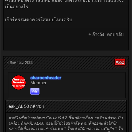
--ไส้เกลียวตรง ไส้เกลียวเยื้อง ไส้ตรง เกียร์ธรรมดาใส่แล้วจะ
เป้นอย่างไร
เกียร์ธรรมดาควรใส่แบบไหนครับ
+ อ้างถึง
ตอบกลับ
#552
8 สิงหาคม 2009
charoenheader
Member
Ads
eak_AL 50 กล่าว:
↑
พอดีไปซื้อปลายท่อทรงไฮเปอร์ไส้ 2 นิ้วเกลียวเยื้องมาครับ แล้วรถเป็น
เครื่องเดิมครับ AL-50 ตอนนี้ที่ทำไปแล้วคือ ตัดแค็กออกแล้วใส่พัก
กลางใส้เยื้องของไทยเข้าไปแทน 1 ใบแล้วมีพักกลางของเดิมอีก 1 ใบ