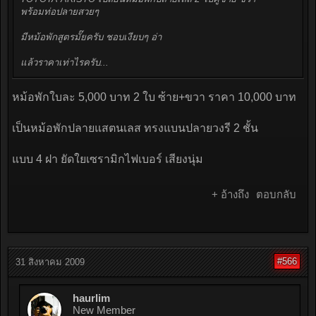
พร้อมท่อปลายสวยๆ
มีหม้อพักสูตรมั๊ยครับ ชอบเงียบๆ อ่า
แล้วราคาเท่าไรครับ...
หม้อพักใบละ 5,000 บาท 2 ใบ ซ้าย+ขวา ราคา 10,000 บาท
เป็นหม้อพักปลายแสตนเลส ทรงแบนปลายวงรี 2 ชั้น
แบบ 4 ฝา ยัดใยเซรามิกไฟเบอร์ เสียงนุ่ม
+ อ้างถึง
ตอบกลับ
#566
31 สิงหาคม 2009
haurlim
New Member