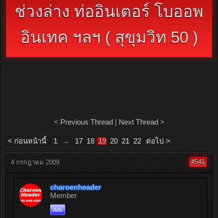
ช่วงล่าง ท่ออินเตอร์ โบออพ
อินเทค ฯลฯ ( สุขุมวิท 50 )
<
Previous Thread
|
Next Thread
>
< ก่อนหน้านี้
1
←
17
18
19
20
21
22
ต่อไป >
#541
4 กรกฎาคม 2009
charoenheader
Member
Ads