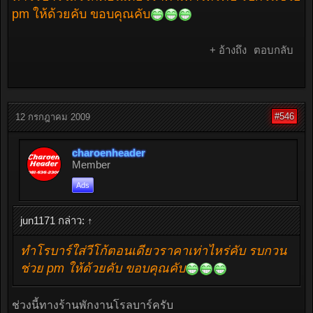
pm ให้ด้วยคับ ขอบคุณคับ
+ อ้างถึง
ตอบกลับ
#546
12 กรกฎาคม 2009
charoenheader
Member
Ads
jun1171 กล่าว:
↑
ทำโรบาร์ใส่วีโก้ตอนเดียวราคาเท่าไหร่คับ รบกวน
ช่วย pm ให้ด้วยคับ ขอบคุณคับ
ช่วงนี้ทางร้านพักงานโรลบาร์ครับ