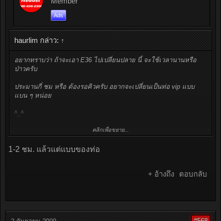
Member
Ads
haurlim กล่าว:
↑
อยากทราบว่า ถ้าจะเอา E36 ไปเปลี่ยนปลาย นี้ จะใช้เวลานานหรือ
ป่าวครับ
ประมานกี่ ชม หรือ ต้องรอคิวครับ อยากจะเปลี่ยนเป็นท่อ vip แบบ
แบน ๆ หน่อย
^_^
คลิกเพื่อขยาย...
ขอบคุณครับ
1-2 ชม. แล้วแต่แบบของท่อ
+ อ้างถึง
ตอบกลับ
#568