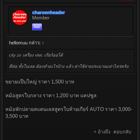
charoenheader
Member
Ads
hellomuu กล่าว:
↑
city zx เครื่อง vtec เกียร์ออโต้
ตีท่อ ทั้งใบเลย ต้องทำอะไรบ้าง แล้ว ค่าใช้จ่ายประมาณเท่าไหร่ครับ
ขยายแป๊บใหญ่ ราคา 1,500 บาท
หม้อสูตรใบกลาง ราคา 1,200 บาท แคปซูล
หม้อพักปลายสแตนเลสสูตรใบท้ายเกียร์ AUTO ราคา 3,000-
3,500 บาท
+ อ้างถึง
ตอบกลับ