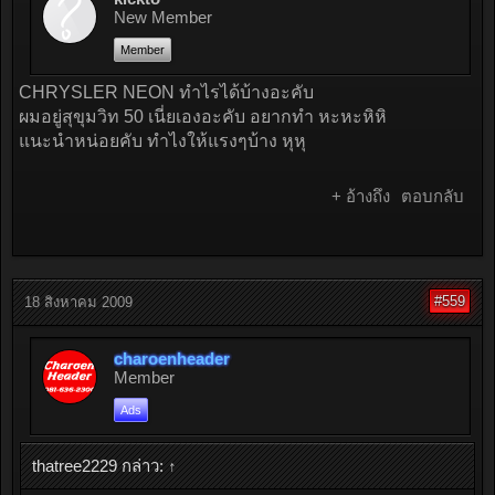
New Member
Member
CHRYSLER NEON ทำไรได้บ้างอะคับ
ผมอยู่สุขุมวิท 50 เนี่ยเองอะคับ อยากทำ หะหะหิหิ
แนะนำหน่อยคับ ทำไงให้แรงๆบ้าง หุหุ
+ อ้างถึง
ตอบกลับ
#559
18 สิงหาคม 2009
charoenheader
Member
Ads
thatree2229 กล่าว:
↑