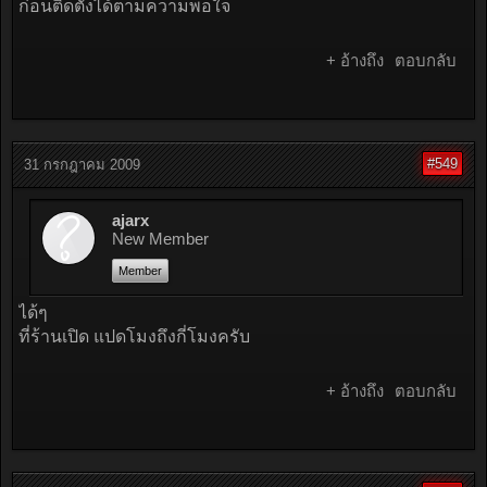
ก่อนติดตั้งได้ตามความพอใจ
+ อ้างถึง
ตอบกลับ
#549
31 กรกฎาคม 2009
ajarx
New Member
Member
ได้ๆ
ที่ร้านเปิด แปดโมงถึงกี่โมงครับ
+ อ้างถึง
ตอบกลับ