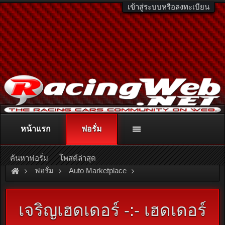
เข้าสู่ระบบหรือลงทะเบียน
หน้าแรก
ฟอรั่ม
ติดต่อลงโฆษณา
racingweb@gmail.com
หรือโทร. 081-811-1138
หรืออ่านรายละเอียดเพิ่มเติม คลิกที่นี่
ค้นหาฟอรั่ม
โพสต์ล่าสุด
ฟอรั่ม
Auto Marketplace
Engines & Performance parts
เจริญเฮดเดอร์ -:- เฮดเดอร์