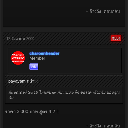
+ อ้างถึง
ตอบกลับ
#554
12 สิงหาคม 2009
charoenheader
Member
Ads
payayam กล่าว:
↑
มีแฮดเดอร์ Ga 16 ไหมคับ nv คับ แบบเหล็ก ขอราคาด้วยคับ ขอบคุณ
คับ
ราคา 3,000 บาท สูตร 4-2-1
+ อ้างถึง
ตอบกลับ