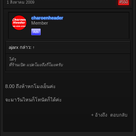
#550
1 สิงหาคม 2009
charoenheader
Member
Ads
ajarx กล่าว:
↑
ได้ๆ
ที่ร้านเปิด แปดโมงถึงกี่โมงครับ
8.00 ถึงห้าหกโมงเย็นค่ะ
จะมาวันไหนก็โทนัดก็ได้ค่ะ
+ อ้างถึง
ตอบกลับ