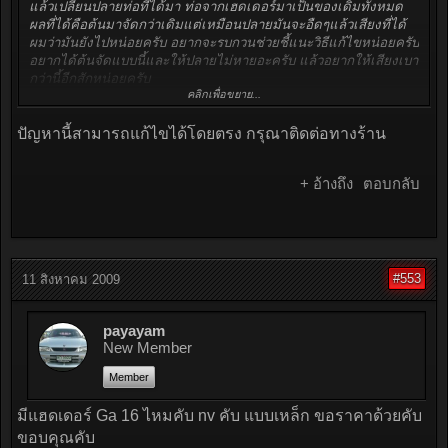
แล้วเปลี่ยนปลายท่อที่ได้มา ท่อจากเฮดเดอร์มาเป็นของเดิมทั้งหมด
ผลที่ได้คือต้นมาจัดกว่าเดิมแต่เหมือนปลายมันจะอืดๆแล้วเสียงที่ได้
ผมว่ามันยังไปหน่อยครับ อยากจะรบกวนช่วยชี้แนะวิธีแก้ไขหน่อยครับ
อยากได้ต้นจัดแบบนี้และให้ปลายไม่หายอะครับ แล้วอยากให้เสียงเบา
กว่านี้อีกสักหน่อยครับ
คลิกเพื่อขยาย...
ขอถามเพิ่มเติมหน่อยครับ
ปัญหานี้สามารถแก้ไขได้โดยตรง กรุณาติดต่อทางร้าน
--ไส้เกลียวตรง ไส้เกลียวเยื้อง ไส้ตรง เกียร์ธรรมดาใส่แล้วจะเป้นอ
ย่างไร
+ อ้างถึง
ตอบกลับ
เกียร์ธรรมดาควรใส่แบบไหนครับ
#553
11 สิงหาคม 2009
payayam
New Member
Member
มีแฮดเดอร์ Ga 16 ไหมคับ nv คับ แบบเหล็ก ขอราคาด้วยคับ
ขอบคุณคับ