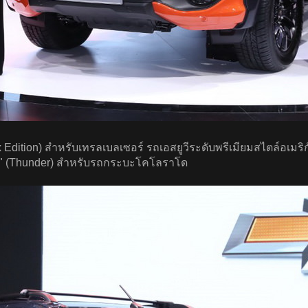
ix Edition) สำหรับเทรลเบลเซอร์ รถเอสยูวีระดับพรีเมียมสไตล์อเมริ
ร์" (Thunder) สำหรับรถกระบะโคโลราโด