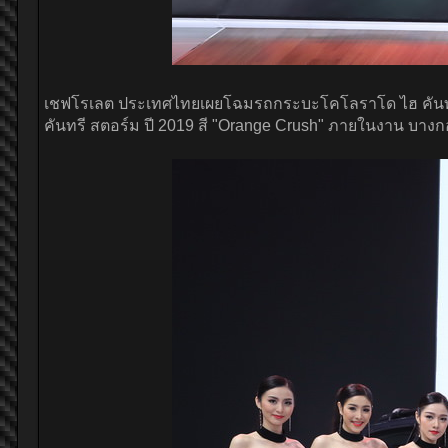
เชฟโรเลต ประเทศไทยเผยโฉมรถกระบะโคโลราโด ไฮ คันทรี ปี 
คันทรี สตอร์ม ปี 2019 สี "Orange Crush" ภายในงาน บางกอก