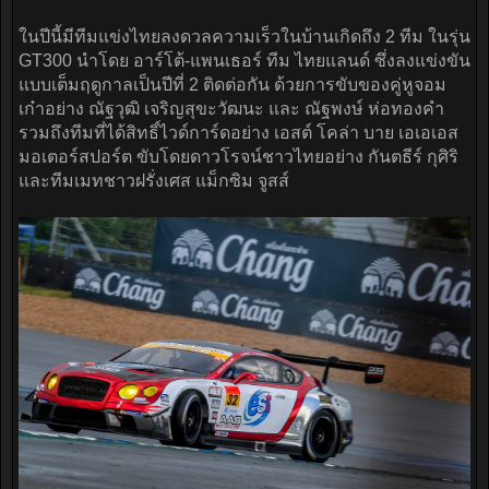
ในปีนี้มีทีมแข่งไทยลงดวลความเร็วในบ้านเกิดถึง 2 ทีม ในรุ่น
GT300 นำโดย อาร์โต้-แพนเธอร์ ทีม ไทยแลนด์ ซึ่งลงแข่งขัน
แบบเต็มฤดูกาลเป็นปีที่ 2 ติดต่อกัน ด้วยการขับของคู่หูจอม
เก๋าอย่าง ณัฐวุฒิ เจริญสุขะวัฒนะ และ ณัฐพงษ์ ห่อทองคำ
รวมถึงทีมที่ได้สิทธิ์ไวด์การ์ดอย่าง เอสต์ โคล่า บาย เอเอเอส
มอเตอร์สปอร์ต ขับโดยดาวโรจน์ชาวไทยอย่าง กันตธีร์ กุศิริ
และทีมเมทชาวฝรั่งเศส แม็กซิม จูสส์