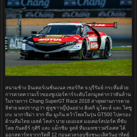
สนามช้าง อินเตอร์เนชั่นแนล เซอร์กิต จ.บุรีรัมย์ กระหึ่มด้วย
การดวลความเร็วของซูเปอร์คาร์ระดับโลกมูลค่ากว่าพันล้าน
ในรายการ Chang SuperGT Race 2018 ล่าสุดผ่านการควอ
ลิฟาย ผลปรากฏว่า คู่หูชาวญี่ปุ่นอย่าง ฮิเดกิ มูโตะห์ และ ไดซู
เกะ นากาจิม่า จาก ทีม มูเก้น คว้าโพลในรุ่น GT500 ไปครอง
ด้านทีมไทย เอสต์ โคล่า บาย เอเอเอส มอเตอร์สปอร์ต ที่ขับ
โดย กันตธีร์ กุศิริ และ แม็กซิม จูสส์ ทีมเมทชาวฝรั่งเศส ได้
ออกสตาร์ทจากกริดที่ 12 ก่อนดวลรอบชิงชนะเลิศวันอาทิตย์