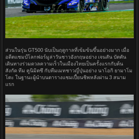
ส่วนในรุ่น GT500 นับเป็นฤดูกาลที่เข้มข้นขึ้นอย่างมาก เมื่อ
อดีตแชมป์โลกฟอร์มูล่าวันชาวอังกฤษอย่าง เจนสัน บัตตัน
เดินทางร่วมดวลความเร็วในเมืองไทยเป็นครั้งแรกกับต้น
สังกัด ทีม คูนิมิตซึ กับทีมเมทชาวญี่ปุ่นอย่าง นาโอกิ ยามาโม
โตะ ในฐานะผู้นำบนตารางแชมเปี้ยนชิพหลังผ่าน 3 สนาม
แรก