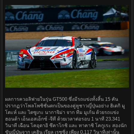
ผลการควอลิฟายในรุ่น GT500 ซึ่งมีรถแข่งทั้งสิ้น 15 คัน
ปรากฏว่าโพลโพซิชั่นตกเป็นของคู่หูชาวญี่ปุ่นอย่าง ฮิเดกิ มู
โตะห์ และ ไดซูเกะ นากาจิม่า จาก ทีม มูเก้น ด้วยรถแข่ง
ฮอนด้า เอ็นเอสเอ็กซ์ -จีที ด้วยเวลาต่อรอบ 1 นาที 23.341
วินาที เฉือน โคอุดาอิ ซึคาโกชิ และ ทาคาชิ โคกูเระ สองนัก
ขับญี่ปุ่นจาก เคฮิน เรียล เรซซิ่ง เพียง 0.117 วินาทีเท่านั้น