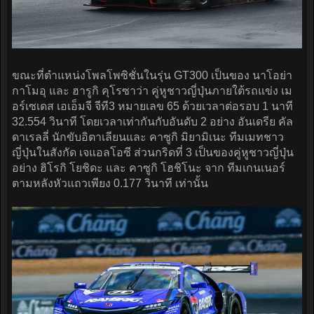
ขณะที่ตำแหน่งโพลโพซิชั่นในรุ่น GT300 เป็นของ นาโอย่า
กาโมอุ และ ฮารูกิ คุโรซาว่า คู่หูชาวญี่ปุ่นภายใต้รถแข่ง เม
อร์เซเดส เอเอ็มจี จีที3 หมายเลข 65 ด้วยเวลาต่อรอบ 1 นาที
32.554 วินาที โดยเวลาเท่ากันกับอันดับ 2 อย่าง อันเดรีย คัล
ดาเรลลี่ นักขับอิตาเลียนและ คาซูกิ มิยามิเนะ ทีมเมทชาว
ญี่ปุ่นในสังกัด เจแอลโอซี ส่วนกริดที่ 3 เป็นของคู่หูชาวญี่ปุ่น
อย่าง ฮิโรกิ โยชิดะ และ คาซูกิ โฮชิโนะ จาก ทีมเกนเนอร์
ตามหลังหัวแถวเพียง 0.177 วินาที เท่านั้น