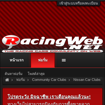
เข้าสู่ระบบหรือลงทะเบียน
หน้าแรก
ฟอรั่ม
ติดต่อลงโฆษณา
racingweb@gmail.com
หรือโทร. 081-811-1138
หรืออ่านรายละเอียดเพิ่มเติม คลิกที่นี่
ค้นหาฟอรั่ม
โพสต์ล่าสุด
ฟอรั่ม
Community Car Clubs
Nissan Car Clubs
[For Sale]
Nissan QUARTZ / แตรไฟฟ้า NISSAN / เก๊ะช่องวาง
โปรดระวัง มิจฉาชีพ เราเตือนคุณแล้วนะ!
ทางเว็บไม่สามารถป้องกันการซื้อขายจาก