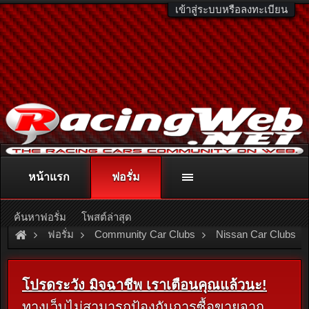
เข้าสู่ระบบหรือลงทะเบียน
หน้าแรก
ฟอรั่ม
ติดต่อลงโฆษณา
racingweb@gmail.com
หรือโทร. 081-811-1138
หรืออ่านรายละเอียดเพิ่มเติม คลิกที่นี่
ค้นหาฟอรั่ม
โพสต์ล่าสุด
ฟอรั่ม
Community Car Clubs
Nissan Car Clubs
[For Sale]
Nissan QUARTZ / แตรไฟฟ้า NISSAN / เก๊ะช่องวาง
โปรดระวัง มิจฉาชีพ เราเตือนคุณแล้วนะ!
ทางเว็บไม่สามารถป้องกันการซื้อขายจาก