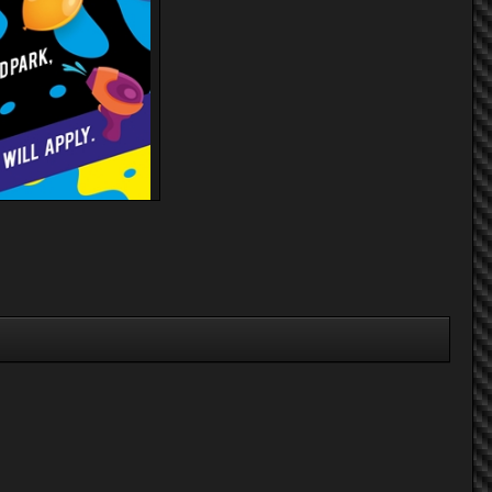
าใจนักซิ่งรุ่นเยาว์ด้วยส่วนลด 10%