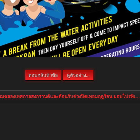
วมฉลองเทศกาลสงกรานต์และต้อนรับช่วงปิดเทอมฤดูร้อน มอบโปรพิเศษเอ