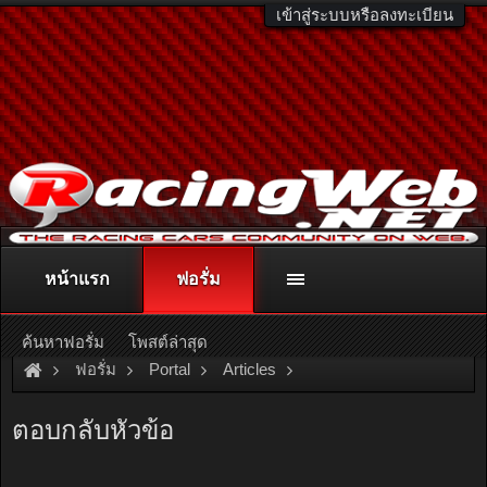
เข้าสู่ระบบหรือลงทะเบียน
หน้าแรก
ฟอรั่ม
ติดต่อลงโฆษณา
racingweb@gmail.com
หรือโทร. 081-811-1138
หรืออ่านรายละเอียดเพิ่มเติม คลิกที่นี่
ค้นหาฟอรั่ม
โพสต์ล่าสุด
ฟอรั่ม
Portal
Articles
7 เทคนิคเตรียมรถให้พร้อม เพิ่มความปลอดภัย ขับขี่ในหน้าฝน
ตอบกลับหัวข้อ