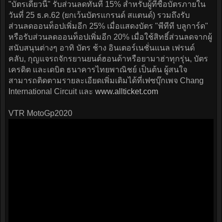
"บัตรเดี๋ยวนี้" รับส่วนลดทันที 15% สำหรับผู้ที่ซื้อบัตรภายใน
วันที่ 25 ธ.ค.62 (ยกเว้นบัตรแกรนด์ สแตนด์) รวมถึงรับ
ส่วนลดออนท็อปเพิ่มอีก 25% เมื่อแสดงบัตร "พีทีที บลูการ์ด"
หรือรับส่วนลดออนท็อปเพิ่มอีก 20% เมื่อใช้สิทธิ์ส่วนลดจากผู้
สนับสนุนต่างๆ อาทิ บัตร ช้าง อินเตอร์เนชั่นแนล เฟรนด์
คลับ, กุญแจรถจักรยานยนต์ฮอนด้าหรือยามาฮ่าทุกรุ่น, บัตร
เครดิต และเดบิต ธนาคารไทยพาณิชย์ เป็นต้น ผู้สนใจ
สามารถติดตามรายละเอียดเพิ่มเติมได้ที่เฟซบุ๊กเพจ Chang
International Circuit และ
www.allticket.com
VTR MotoGp2020