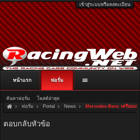
เข้าสู่ระบบหรือลงทะเบียน
หน้าแรก
ฟอรั่ม
ติดต่อลงโฆษณา
racingweb@gmail.com
หรือโทร. 081-811-1138
หรืออ่านรายละเอียดเพิ่มเติม คลิกที่นี่
ค้นหาฟอรั่ม
โพสต์ล่าสุด
ฟอรั่ม
Portal
News
Mercedes-Benz เตรียมเผยโฉ
ตอบกลับหัวข้อ