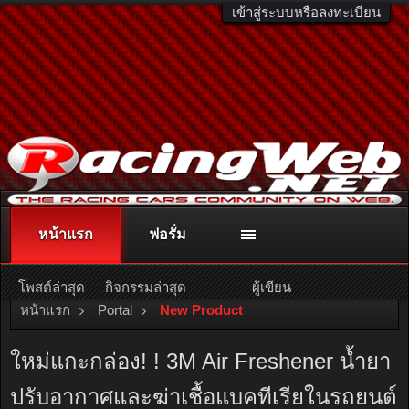
เข้าสู่ระบบหรือลงทะเบียน
หน้าแรก
ฟอรั่ม
ติดต่อลงโฆษณา
racingweb@gmail.com
หรือโทร. 081-811-1138
หรืออ่านรายละเอียดเพิ่มเติม คลิกที่นี่
โพสต์ล่าสุด
กิจกรรมล่าสุด
ผู้เขียน
หน้าแรก
Portal
New Product
ใหม่แกะกล่อง! ! 3M Air Freshener น้ำยา
ปรับอากาศและฆ่าเชื้อแบคทีเรียในรถยนต์