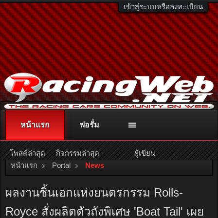
เข้าสู่ระบบหรือลงทะเบียน
หน้าแรก
ฟอรั่ม
ติดต่อลงโฆษณา
racingweb@gmail.com
หรือโทร. 081-811-1138
หรืออ่านรายละเอียดเพิ่มเติม คลิกที่นี่
โพสต์ล่าสุด
กิจกรรมล่าสุด
ผู้เขียน
หน้าแรก
Portal
News
ผลงานชิ้นเอกแห่งยนตรกรรม Rolls-
Royce สั่งผลิตตัวถังพิเศษ 'Boat Tail' เผย