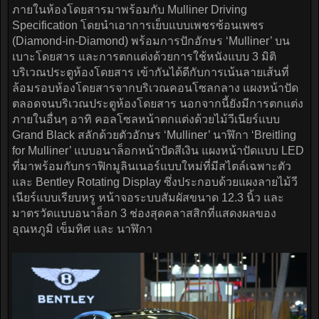
ภายในห้องโดยสารมาพร้อมกับ Mulliner Driving
Specification โดยนำเอาการเย็บแบบเพชรซ้อนเพชร
(Diamond-in-Diamond) พร้อมการปักอักษร ‘Mulliner’ บน
เบาะโดยสาร และการตกแต่งด้วยการใช้หนังแบบ 3 มิติ
บริเวณประตูห้องโดยสาร เข้ากันได้ดีกับการเน้นลายเส้นที่
ล้อมรอบห้องโดยสารจากบริเวณคอนโซลกลาง แผงหน้าปัด
ตลอดจนบริเวณประตูห้องโดยสาร นอกจากนี้ยังมีการตกแต่ง
ภายในอื่นๆ อาทิ คอลโซลหน้าตกแต่งด้วยไม้วีเนียร์แบบ
Grand Black สลักด้วยตัวอักษร ‘Mulliner’ นาฬิกา ‘Breitling
for Mulliner’ แบบอนาล็อกหน้าปัดสีเงิน แผงหน้าปัดแบบ LED
ที่มาพร้อมกับกราฟิกมูลินเนอร์แบบใหม่ที่มีสไตล์เฉพาะตัว
และ Bentley Rotating Display ซึ่งประกอบด้วยแผงลายไม้วี
เนียร์แบบเรียบหรู หน้าจอระบบสัมผัสขนาด 12.3 นิ้ว และ
มาตรวัดแบบอนาล็อก 3 ช่องสุดคลาสสิกที่แสดงผลของ
อุณหภูมิ เข็มทิศ และ นาฬิกา