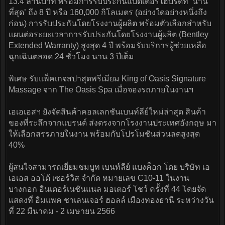
13.4 ล้านบาท พร้อมการรับประกันแบตเตอรี่ไฮบริดที่ ‘นาน
ที่สุด’ ถึง 8 ปี หรือ 160,000 กิโลเมตร (อย่างใดอย่างหนึ่งถึง
ก่อน) การรับประกันโดยโรงงานผู้ผลิต พร้อมตัวเลือกสำหรับ
แผนต่อระยะเวลาการรับประกันโดยโรงงานผู้ผลิต (Bentley
Extended Warranty) สูงสุด 4 ปี พร้อมรับบริการผู้ช่วยเหลือ
ฉุกเฉินตลอด 24 ชั่วโมง นาน 3 ปีเต็ม
พิเศษ รับแพ็คเกจสปาสุดพรีเมียม King of Oasis Signature
Massage จาก The Oasis Spa เมื่อจองรถภายในงานฯ
เอเอเอสฯ ยังจัดสินค้าคอลเลกชันเบนท์ลีย์ใหม่ล่าสุด สินค้า
ของที่ระลึกจากแบรนด์ ส่งตรงจากโรงงานประเทศอังกฤษ มา
ให้เลือกสรรภายในงาน พร้อมกับโปรโมชันส่วนลดสูงสุด
40%
ผู้สนใจสามารถเยี่ยมชมบูท เบนท์ลีย์ แบงค็อก โดย บริษัท เอ
เอเอส ออโต้ เซอร์วิส จำกัด หมายเลข C10-11 ในงาน
บางกอก อินเตอร์เนชันแนล มอเตอร์ โชว์ ครั้งที่ 44 โดยจัด
แสดงที่ อิมแพค ชาเลนเจอร์ ฮอลล์ เมืองทองธานี ระหว่างวัน
ที่ 22 มีนาคม - 2 เมษายน 2566