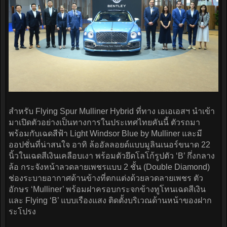
สำหรับ Flying Spur Mulliner Hybrid ที่ทาง เอเอเอสฯ นำเข้า
มาเปิดตัวอย่างเป็นทางการในประเทศไทยคันนี้ ตัวรถมา
พร้อมกับเฉดสีฟ้า Light Windsor Blue by Mulliner และมี
ออปชั่นที่น่าสนใจ อาทิ ล้ออัลลอยด์แบบมูลินเนอร์ขนาด 22
นิ้วในเฉดสีเงินเคลือบเงา พร้อมตัวยึดโลโก้รูปตัว ‘B’ กึ่งกลาง
ล้อ กระจังหน้าลวดลายเพชรแบบ 2 ชั้น (Double Diamond)
ช่องระบายอากาศด้านข้างที่ตกแต่งด้วยลวดลายเพชร ตัว
อักษร ‘Mulliner’ พร้อมฝาครอบกระจกข้างทูโทนเฉดสีเงิน
และ Flying ‘B’ แบบเรืองแสง ติดตั้งบริเวณด้านหน้าของฝาก
ระโปรง