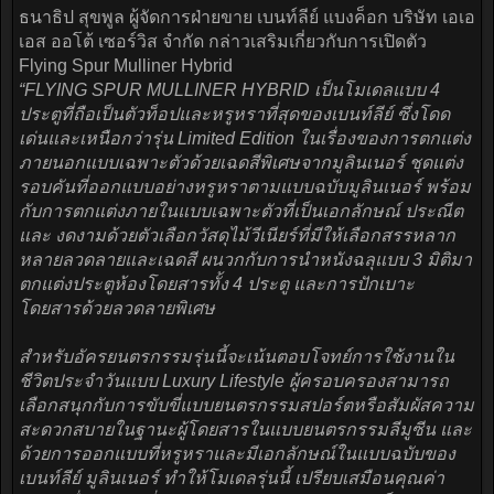
ธนาธิป สุขพูล ผู้จัดการฝ่ายขาย เบนท์ลีย์ แบงค็อก บริษัท เอเอ
เอส ออโต้ เซอร์วิส จำกัด กล่าวเสริมเกี่ยวกับการเปิดตัว
Flying Spur Mulliner Hybrid
“FLYING SPUR MULLINER HYBRID เป็นโมเดลแบบ 4
ประตูที่ถือเป็นตัวท็อปและหรูหราที่สุดของเบนท์ลีย์ ซึ่งโดด
เด่นและเหนือกว่ารุ่น Limited Edition ในเรื่องของการตกแต่ง
ภายนอกแบบเฉพาะตัวด้วยเฉดสีพิเศษจากมูลินเนอร์ ชุดแต่ง
รอบคันที่ออกแบบอย่างหรูหราตามแบบฉบับมูลินเนอร์ พร้อม
กับการตกแต่งภายในแบบเฉพาะตัวที่เป็นเอกลักษณ์ ประณีต
และ งดงามด้วยตัวเลือกวัสดุไม้วีเนียร์ที่มีให้เลือกสรรหลาก
หลายลวดลายและเฉดสี ผนวกกับการนำหนังฉลุแบบ 3 มิติมา
ตกแต่งประตูห้องโดยสารทั้ง 4 ประตู และการปักเบาะ
โดยสารด้วยลวดลายพิเศษ
สำหรับอัครยนตรกรรมรุ่นนี้จะเน้นตอบโจทย์การใช้งานใน
ชีวิตประจำวันแบบ Luxury Lifestyle ผู้ครอบครองสามารถ
เลือกสนุกกับการขับขี่แบบยนตรกรรมสปอร์ตหรือสัมผัสความ
สะดวกสบายในฐานะผู้โดยสารในแบบยนตรกรรมลีมูซีน และ
ด้วยการออกแบบที่หรูหราและมีเอกลักษณ์ในแบบฉบับของ
เบนท์ลีย์ มูลินเนอร์ ทำให้โมเดลรุ่นนี้ เปรียบเสมือนคุณค่า