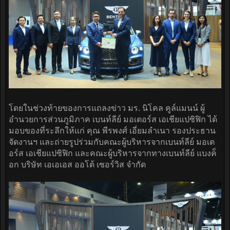
โดยในช่วงท้ายของการแถลงข่าว มร. นิโคล คูล์แมนน์ ผู้
อำนวยการส่วนภูมิภาค เบนท์ลีย์ มอเตอร์ส เอเชียแปซิฟิก ได้
มอบของที่ระลึกให้แก่ คุณ พีรพงศ์ เอี่ยมลำเนา รองประธาน
จัดงานฯ และถ่ายรูปร่วมกับคณะผู้บริหารจากเบนท์ลีย์ มอเต
อร์ส เอเชียแปซิฟิก และคณะผู้บริหารจากทางเบนท์ลีย์ แบงค็
อก บริษัท เอเอเอส ออโต้ เซอร์วิส จำกัด