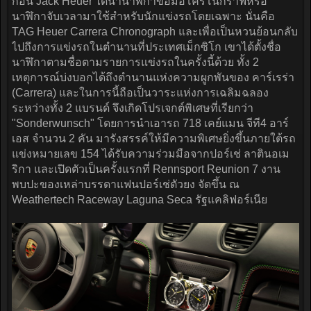
ก่อน Jack Heuer ได้นำนาฬิกาข้อมือโครโนกราฟหรือ
นาฬิกาจับเวลามาใช้สำหรับนักแข่งรถโดยเฉพาะ นั่นคือ
TAG Heuer Carrera Chronograph และเพื่อเป็นหวนย้อนกลับ
ไปถึงการแข่งรถในตำนานที่ประเทศเม็กซิโก เขาได้ตั้งชื่อ
นาฬิกาตามชื่อตามรายการแข่งรถในครั้งนี้ด้วย ทั้ง 2
เหตุการณ์บ่งบอกได้ถึงตำนานแห่งความผูกพันของ คาร์เรร่า
(Carrera) และในการนี้ถือเป็นวาระแห่งการเฉลิมฉลอง
ระหว่างทั้ง 2 แบรนด์ จึงเกิดโปรเจกต์พิเศษที่เรียกว่า
"Sonderwunsch" โดยการนำเอารถ 718 เคย์แมน จีที4 อาร์
เอส จำนวน 2 คัน มารังสรรค์ให้มีความพิเศษยิ่งขึ้นภายใต้รถ
แข่งหมายเลข 154 ได้รับความร่วมมือจากปอร์เช่ ลาตินอเม
ริกา และเปิดตัวเป็นครั้งแรกที่ Rennsport Reunion 7 งาน
พบปะของเหล่าบรรดาแฟนปอร์เช่ตัวยง จัดขึ้น ณ
Weathertech Raceway Laguna Seca รัฐแคลิฟอร์เนีย