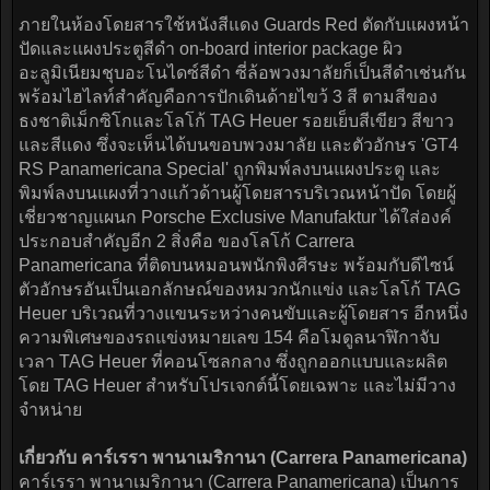
ภายในห้องโดยสารใช้หนังสีแดง Guards Red ตัดกับแผงหน้า
ปัดและแผงประตูสีดำ on-board interior package ผิว
อะลูมิเนียมชุบอะโนไดซ์สีดำ ซี่ล้อพวงมาลัยก็เป็นสีดำเช่นกัน
พร้อมไฮไลท์สำคัญคือการปักเดินด้ายไขว้ 3 สี ตามสีของ
ธงชาติเม็กซิโกและโลโก้ TAG Heuer รอยเย็บสีเขียว สีขาว
และสีแดง ซึ่งจะเห็นได้บนขอบพวงมาลัย และตัวอักษร 'GT4
RS Panamericana Special' ถูกพิมพ์ลงบนแผงประตู และ
พิมพ์ลงบนแผงที่วางแก้วด้านผู้โดยสารบริเวณหน้าปัด โดยผู้
เชี่ยวชาญแผนก Porsche Exclusive Manufaktur ได้ใส่องค์
ประกอบสำคัญอีก 2 สิ่งคือ ของโลโก้ Carrera
Panamericana ที่ติดบนหมอนพนักพิงศีรษะ พร้อมกับดีไซน์
ตัวอักษรอันเป็นเอกลักษณ์ของหมวกนักแข่ง และโลโก้ TAG
Heuer บริเวณที่วางแขนระหว่างคนขับและผู้โดยสาร อีกหนึ่ง
ความพิเศษของรถแข่งหมายเลข 154 คือโมดูลนาฬิกาจับ
เวลา TAG Heuer ที่คอนโซลกลาง ซึ่งถูกออกแบบและผลิต
โดย TAG Heuer สำหรับโปรเจกต์นี้โดยเฉพาะ และไม่มีวาง
จำหน่าย
เกี่ยวกับ คาร์เรรา พานาเมริกานา (Carrera Panamericana)
คาร์เรรา พานาเมริกานา (Carrera Panamericana) เป็นการ