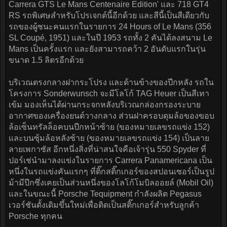
Carrera GTS Le Mans Centenaire Edition' และ 718 GT4
RS รถพิเศษสำหรับโปรเจกต์นี้อีกด้วย และสีนี้เป็นสีเดียวกับ
รถของผู้ชนะคนแรกในรายการ 24 Hours of Le Mans (356
SL Coupé, 1951) และในปี 1953 รถทั้ง 2 คันได้ลงสนาม Le
Mans เป็นครั้งแรก และยังสามารถคว้า 2 อันดับแรกในรุ่น
ขนาด 1.5 ลิตรอีกด้วย
บริเวณตรงกลางฝากระโปรง และด้านข้างของปีกหลัง รถใน
โครงการ Sonderwunsch จะมีโลโก้ TAG Heuer เป็นสีเทา
เข้ม มองเห็นได้ผ่านกระจกหลังบริเวณกล่องกรองระบาย
อากาศของเครื่องยนต์วางกลาง ส่วนฝาครอบดุมล้อของขอบ
ล้อเซ็นทรัลล็อคบนปีกหน้าซ้าย (ของหมายเลขรถแข่ง 152)
และบนซุ้มล้อหลังซ้าย (ของหมายเลขรถแข่ง 154) เป็นลาย
ลายเพกาซัส อีกหนึ่งสิ่งที่น่าสนใจคือเจ้ารุ่น 550 Spyder ที่
ปอร์เช่นำมาลงแข่งในรายการ Carrera Panamericana เป็น
หนึ่งในรถแข่งคันแรกๆ ที่ติ๊กสติ๊กเกอร์ของสปอนเซอร์เป็นรูป
ม้ามีปีกซึ่งเคยเป็นส่วนหนึ่งของโลโก้โมบิลออยล์ (Mobil Oil)
และในขณะนี้ Porsche Tequipment กำลังผลิต Pegasus
เวอร์ชันดั้งเดิมขึ้นใหม่เพื่อติดเป็นสติ๊กเกอร์สำหรับลูกค้า
Porsche ทุกคน