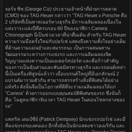
จอร์จ ซิซ (George Ciz) ประธานเจ้าหน้าที่ฝ่ายการตลาด
(CMO) ของ TAG Heuer กล่าวว่า "TAG Heuer x Porsche คือ
2 บริษัทที่เป็นพาสเนอร์ทางธุรกิจ มีการเฉลิมฉลองเนื่องใน
แห่งวาระแห่งปีที่ครบรอบ 60 ปีของนาฬิกา Carrera
Chronograph นี่เป็นช่วงเวลาที่น่าตื่นเต้น สำหรับ TAG Heuer
ความร่วมมือครั้งใหม่กับปอร์เช่ แสดงถึงความตั้งใจอย่างเต็ม
ที่ด้านความแม่นยำและสมรรถนะ เป็นการผสมผสาน
วัฒนธรรมระหว่างการแข่งรถ และการเฉลิมฉลองจิต
วิญญาณแห่งความเป็นมอเตอร์สปอร์ต และคือก้าวสำคัญ
ของการเป็นหุ้นส่วนและพันธมิตรทางธุรกิจ และรถยนต์เหล่า
นี้เป็นเครื่องพิสูจน์แล้วว่า เมื่อแบรนด์ใหญ่ที่มีเอกลักษณ์ 2
แบรนด์มารวมตัวกัน สามารถสรรสร้างสิ่งที่พิเศษได้อย่าง
แท้จริง ดังนั้นจึงเป็นโอกาสที่ดีที่จะร่วมเฉลิมฉลองให้แก่
"Carrera" ด้วยการออกแบบคุณสมบัติพิเศษของรถ ซึ่งนั่นก็
คือ: โมดูลนาฬิกาจับเวลา TAG Heuer ในคอนโซลกลางของ
รถ"
แพทริค เดมป์ซีย์ (Patrick Dempsey) นักแข่งรถปอร์เช่ และมี
ทีมแข่งรถของตนเอง อีกทั้งยังเป็นนักแสดงชาวอเมริกัน และ