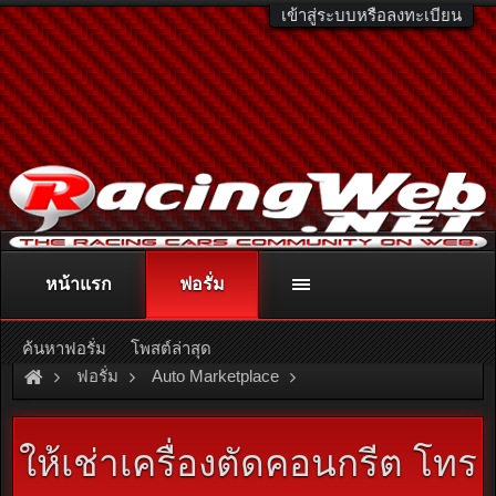
เข้าสู่ระบบหรือลงทะเบียน
หน้าแรก
ฟอรั่ม
ติดต่อลงโฆษณา
racingweb@gmail.com
หรือโทร. 081-811-1138
หรืออ่านรายละเอียดเพิ่มเติม คลิกที่นี่
ค้นหาฟอรั่ม
โพสต์ล่าสุด
ฟอรั่ม
Auto Marketplace
Clothing, Memorabilia & Books
ให้เช่าเครื่องตัดคอนกรีต โทร