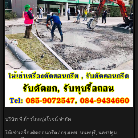
บริษัท พี.ก้าวไกลรุ่งโรจน์ จำกัด
ให้เช่าเครื่องตัดคอนกรีต / กรุงเทพ, นนทบุรี, นครปฐม,