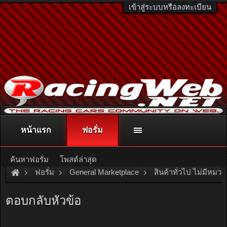
เข้าสู่ระบบหรือลงทะเบียน
หน้าแรก
ฟอรั่ม
ติดต่อลงโฆษณา
racingweb@gmail.com
หรือโทร. 081-811-1138
หรืออ่านรายละเอียดเพิ่มเติม คลิกที่นี่
ค้นหาฟอรั่ม
โพสต์ล่าสุด
ฟอรั่ม
General Marketplace
สินค้าทั่วไป ไม่มีหมวด
[For Sale]
จำหน่ายและรับสั่งทำกระดานไวท์บอร์ดคุณภาพราคาไม
ตอบกลับหัวข้อ