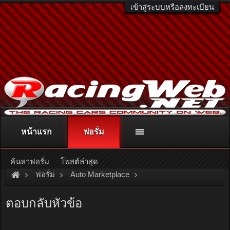
เข้าสู่ระบบหรือลงทะเบียน
หน้าแรก
ฟอรั่ม
ติดต่อลงโฆษณา
racingweb@gmail.com
หรือโทร. 081-811-1138
หรืออ่านรายละเอียดเพิ่มเติม คลิกที่นี่
ค้นหาฟอรั่ม
โพสต์ล่าสุด
ฟอรั่ม
Auto Marketplace
Engines & Performance parts
[For Sale]
เกียร์รถยนต์ mitsu
ตอบกลับหัวข้อ