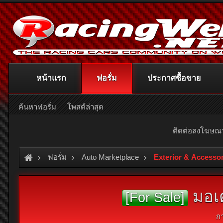
หน้าแรก
ฟอรั่ม
ประกาศซื้อขาย
ค้นหาฟอรั่ม
โพสต์ล่าสุด
ติดต่อลงโฆษ
ฟอรั่ม
Auto Marketplace
Exterior & Accesso
มอเต
[For Sale]
ก