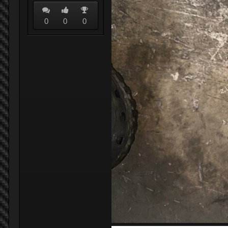
0
0
0