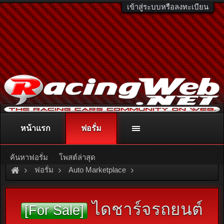
เข้าสู่ระบบหรือลงทะเบียน
หน้าแรก
ฟอรั่ม
ติดต่อลงโฆษณา
racingweb@gmail.com
หรือโทร. 081-811-1138
หรืออ่านรายละเอียดเพิ่มเติม คลิกที่นี่
ค้นหาฟอรั่ม
โพสต์ล่าสุด
ฟอรั่ม
Auto Marketplace
Engines & Performance parts
ไดชาร์จรถยนต์
[For Sale]