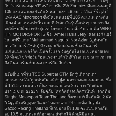
ตั้งแต่อันดับ 1 หมายเลข 95 อย่าง "ประคุณ พรประภา" จับคู่
กับ "วาร์เวน อดุลยวิจิตร" จากทีม 2W Zoomies มีคะแนนอยู่ที่
109 คะแนน และอันดับ 2 หมายเลข 18 อย่าง "กันตธีร์ กุศิริ"
แห่ง AAS Motorsport ซึ่งมีคะแนนอยู่ที่ 105 คะแนน ห่างกัน
เพียง 4 คะแนนเท่านั้น และที่สำคัญในรุ่นนี้แฟนๆ รายการยัง
จะได้ชมฝีมือการซิ่งสุดเร้าใจของ 2 ยอดมือขับ จากทีม WING
HIN MOTORSPORTS คือ "Amer Harris Jefry" (เอเมอร์ แฮร์
ริส เจฟรี่) และ "Muhammad Naquib" Nor Azlan (มูฮัมหมัด
นาควิบ นอร์ อัซลัน) ซึ่งจะมาเยือนสนามช้าง อินเตอร์
เนชั่นแนล เซอร์กิต เป็นครั้งแรก จับคู่กันในรถแข่งหมายเลข
39 ที่เคยโชว์ฟอร์มร้อนแรงมาแล้วในศึกโฮมเรซ ณ สนาม เซ
ปัง อินเตอร์เนชั่นแนล เซอร์กิต อีกด้วย
ขยับขึ้นมาที่รุ่น TSS Supercar GTM อีกรุ่นที่คาดเดา
สถานการณ์ไม่ถูกเช่นกัน แม้จ่าฝูงบนตารางคะแนนสะสม ซึ่ง
มี 151.5 คะแนน จะเป็นของหมายเลข 25 อย่าง "กิตติพล
ปราโมช ณ อยุธยา" จับคู่กับ "ศุภกิตต์ เจนจิตรานันท์" จากทีม
Singha Motorsport Team Thailand ก็ตาม แต่เมื่ออันดับ 2 คือ
"ณัฐวุฒิ เจริญสุขะวัฒนะ" หมายเลข 24 จากทีม Toyota
Gazoo Racing Thailand ที่เก็บมาแล้ว 138 คะแนน ห่างกัน
อยู่ 13.5 คะแนน แต่ก็อาจเกมส์พลิกได้ ด้วยฝีมือ และ