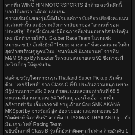
จากทีม WING HIN MOTORSPORTS อีกด้วย ฉะนั้นศึกนี้
บอกได้เลยว่า "เดือด" แน่นอน
ความเข้มข้นของรุ่นนี้ยังไม่จบแค่การขับเคี่ยว เพื่อชิงคะแนน
สะสมเท่านั้น แต่ยังรวมถึงการกลับมาของ "อานนท์ รอด
ประเสริฐ" อีกหนึ่งนักแข่งฝีมือฉกาจที่แฟนมอเตอร์สปอร์ตคุ้น
เคย เปิดตัวภายใต้ทีม Skuber Race Team ในรถแข่ง
หมายเลข 17 อีกทั้งยังมี "ไชยยะ ม่วงงาม" ที่จะลงสนามในศึก
สุดท้ายพร้อมคู่หูคนใหม่ "ชนกนันท์ นันทมานพ" จากทีม
M&M Shop By Nexzter ในรถแข่งหมายเลข 92 ซึ่งน่าจะมี
อะไรเด็ดๆ ให้ดูเช่นกัน
ต่อด้วยขวัญใจมหาชนรุ่น Thailand Super Pickup เริ่มต้น
ด้วย "เซอร์ไพรส์" จาก Class C ที่รับประกันความสนุก เพราะ
มีผู้นำบนตารางถึง 2 คน ด้วยคะแนนสะสมเท่ากันที่ 68.5
คะแนน คือ หมายเลข 54 "ศรัณญู อ่อนใจเอื้อ" จากทีม
อภิชาตฟาร์ม เอ็มเอกชาติ ชาบูเถ้าแก่น้อย SMK AKANA
MKSport by ช่างวัฒน์ อู๋ด อ๋อง ระยอง และหมายเลข 18
"กิตติพงษ์ นิภาพันธ์" จากทีม D-TAXMAX THAILAND อู่ – บัง
มิน เกาะโพธิ์ Racing Team
ขยับขึ้นมาที่ Class B รุ่นนี้ก็ยังน่าติดตามไม่ห่าง ด้วยอันดับ 1