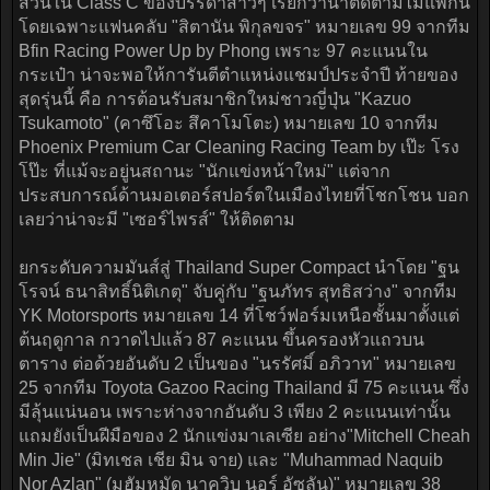
ส่วนใน Class C ของบรรดาสาวๆ เรียกว่าน่าติดตามไม่แพ้กัน
โดยเฉพาะแฟนคลับ "สิตานัน พิกุลขจร" หมายเลข 99 จากทีม
Bfin Racing Power Up by Phong เพราะ 97 คะแนนใน
กระเป๋า น่าจะพอให้การันตีตำแหน่งแชมป์ประจำปี ท้ายของ
สุดรุ่นนี้ คือ การต้อนรับสมาชิกใหม่ชาวญี่ปุ่น "Kazuo
Tsukamoto" (คาซึโอะ สึคาโมโตะ) หมายเลข 10 จากทีม
Phoenix Premium Car Cleaning Racing Team by เป๊ะ โรง
โป๊ะ ที่แม้จะอยู่นสถานะ "นักแข่งหน้าใหม่" แต่จาก
ประสบการณ์ด้านมอเตอร์สปอร์ตในเมืองไทยที่โชกโชน บอก
เลยว่าน่าจะมี "เซอร์ไพรส์" ให้ติดตาม
ยกระดับความมันส์สู่ Thailand Super Compact นำโดย "ฐน
โรจน์ ธนาสิทธิ์นิติเกตุ" จับคู่กับ "ฐนภัทร สุทธิสว่าง" จากทีม
YK Motorsports หมายเลข 14 ที่โชว์ฟอร์มเหนือชั้นมาตั้งแต่
ต้นฤดูกาล กวาดไปแล้ว 87 คะแนน ขึ้นครองหัวแถวบน
ตาราง ต่อด้วยอันดับ 2 เป็นของ "นรรัศมิ์ อภิวาท" หมายเลข
25 จากทีม Toyota Gazoo Racing Thailand มี 75 คะแนน ซึ่ง
มีลุ้นแน่นอน เพราะห่างจากอันดับ 3 เพียง 2 คะแนนเท่านั้น
แถมยังเป็นฝีมือของ 2 นักแข่งมาเลเซีย อย่าง"Mitchell Cheah
Min Jie" (มิทเชล เชีย มิน จาย) และ "Muhammad Naquib
Nor Azlan" (มูฮัมหมัด นาควิบ นอร์ อัซลัน)" หมายเลข 38