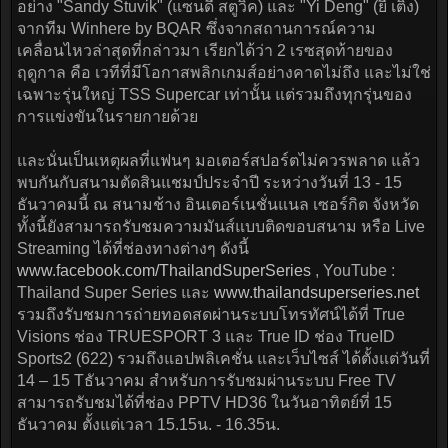
อย่าง "Sandy Stuvik" (แซนดี้ สตูวิค) และ "Yi Deng" (ยี เติ้ง)
จากทีม Winhere by BQAR ซึ่งจากสถานการณ์ความ
เคลื่อนไหวล่าสุดที่กล่าวมา เรียกได้ว่า 2 เรซสุดท้ายของ
ฤดูกาล คือ เวทีที่มีโอกาสพลิกเกมส์อย่างคาดไม่ถึง และไม่ใช่
เฉพาะรุ่นใหญ่ TSS Supercar เท่านั้น แต่รวมถึงทุกรุ่นของ
การแข่งขันในรายกายด้วย
และนั่นเป็นเหตุผลที่แฟนๆ มอเตอร์สปอร์ตไม่ควรพลาด แล้ว
พบกันกับสนามตัดสินแชมป์ประจำปี ระหว่างวันที่ 13 - 15
ธันวาคมนี้ ณ สนามช้าง อินเตอร์เนชั่นแนล เซอร์กิต จังหวัด
ทั้งนี้ยังสามารถรับชมความมันส์แบบติดขอบสนาม หรือ Live
Streaming ได้ที่ช่องทางต่างๆ ดังนี้
www.facebook.com/ThailandSuperSeries
, YouTube :
Thailand Super Series และ
www.thailandsuperseries.net
รวมถึงรับชมการถ่ายทอดสดผ่านระบบโทรทัศน์ได้ที่ True
Visions ช่อง TRUESPORT 3 และ True ID ช่อง TrueID
Sports2 (622) รวมถึงแอปพลิเคชั่น และเว็บไซส์ ได้ตั้งแต่วันที่
14 – 15 Tธันวาคม สำหรับการรับชมผ่านระบบ Free TV
สามารถรับชมได้ที่ช่อง PPTV HD36 ในวันอาทิตย์ที่ 15
ธันวาคม ตั้งแต่เวลา 15.15น. - 16.35น.