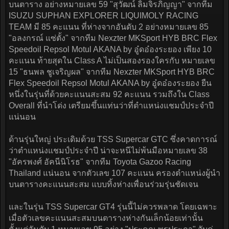
บนตาราง อย่างหมายเลข 59 "สุวัฒน์ ลิ้มจิรภิญญา" จากทีม
ISUZU SUPHAN EXPLORER LIQUIMOLY RACING
TEAM มี 85 คะแนน ที่ห่างจากอันดับ 2 อย่างหมายเลข 85
"อลงกรณ์ แซ่ตั้ง" จากทีม Nexzter MKSport HYB BRC Flex
Speedoil Repsol Motul AKANA by อู๋ดอ๋องระยอง เพียง 10
คะแนน ท้ายสุดใน Class A ไม่เป็นสองรองใครกับ หมายเลข
15 "ธนพล ชูเจริญผล" จากทีม Nexzter MKSport HYB BRC
Flex Speedoil Repsol Motul AKANA by อู๋ดอ๋องระยอง ยืน
หนึ่งในรุ่นที่ด้วยคะแนนสะสม 92 คะแนน รวมถึงใน Class
Overall ที่นำโด่ง เตรียมขึ้นแท่นว่าที่ตำแหน่งแชมป์ประจำปี
แน่นอน
ด้านรุ่นใหญ่ ประเดิมด้วย TSS Supercar GTC ซึ่งคาดการณ์
ว่าตำแหน่งแชมป์ประจำปี น่าจะหนีไม่พ้นมือหมายเลข 38
"อัครพงศ์ อัคนีนิโรธ" จากทีม Toyota Gazoo Racing
Thailand แน่นอน จากตัวเลข 107 คะแนน ครองตำแหน่งผู้นำ
บนตารางคะแนนสะสม แบบทิ้งห่างเพื่อนร่วมรุ่นชัดเจน
และในรุ่น TSS Supercar GT4 รุ่นนี้ไม่ควรพลาด โดยเฉพาะ
เมื่อตัวเลขคะแนนสะสมบนตารางห่างกันเล็กน้อยเท่านั้น