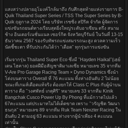
แสงสว่างปลายอุโมงค์ใกล้มาถึง กับศึกสุดท้ายแห่งรายการ B-
Quik Thailand Super Series / TSS The Super Series by B-
Quik ฤดูกาล 2024 โดย บริษัท เรซซิ่ง สปิริต จำกัด ผู้จัดการ
แข่งขันรถยนต์ทางเรียบสุดยิ่งใหญ่ระดับอาเซียน ตรึง สนาม
ช้าง อินเตอร์เนชั่นแนล เซอร์กิต จังหวัดบุรีรัมย์ ในวันที่ 13-15
ธันวาคม 2567 รองรับทัพรถแข่งสมรรถนะสูง ดวลความเร็ว
นัดชี้ชะตา ที่รับประกันได้ว่า "เดือด" ทุกรุ่นการแข่งขัน
เริ่มจากรุ่น Thailand Super Eco ซึ่งมี "Hayden Haikal"(เฮย์
เดน ไฮคาล) ยอดฝีมือสัญชาติมาเลเซีย หมายเลข 35 จากทีม
V-Are Pro Garage Racing Team × Dyno Dynamics ซึ่งนำ
โด่งบนตาราง Overall ที่ 76 คะแนน ทิ้งห่างอันดับ 2 ไม่น้อย
ขณะที่เกมส์เดือดแท้จริง ต้องยกให้ Class C Plus กับผู้นำบน
ตาราง คือ "วงศพัทธ์ เกตุศิริ" หมายเลข 33 จากทีม Kinik
Bangchak Cusco Power Up By Phong ที่แม้กวาดไปแล้ว
67คะแนน แต่ประมาทไม่ได้เด็ดขาด เพราะ "วรัญชิต วัฒนา
ธนกุล" หมายเลข 89 จากทีม Ruk Team Nexzter Racing ใน
อันดับ 2 ตามอยู่ 63 คะแนน ห่างจากผู้นำเพียง 4 คะแนน
เท่านั้น