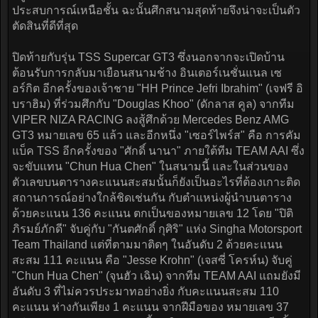
ประสบการณ์เหนือชั้น ฉะนั้นศึกสนามสุดท้ายจึงน่าจะเป็นตัว
ตัดสินที่ดีที่สุด
ปิดท้ายกับรุ่น TSS Supercar GT3 ซึ่งนอกจากจะเปิดบ้าน
ต้อนรับการกลับมาเยือนสนามช้าง อินเตอร์เนชั่นแนล เซ
อร์กิต อีกครั้งของเจ้าชาย "HH Prince Jefri Ibrahim" (เจฟรี อิ
บราฮิม) ที่ร่วมศึกกับ "Douglas Khoo" (ดักลาส คูล) จากทีม
VIPER NIZA RACING ลงสู้ศึกด้วย Mercedes Benz AMG
GT3 หมายเลข 65 แล้ว และอีกหนึ่ง "เซอร์ไพร์ส" คือ การคัม
แบ็ค TSS อีกครั้งของ "ศักดิ์ นานา" ภายใต้ทีม TEAM AAI ซึ่ง
จะขับแทน "Chun Hua Chen" ในสนามนี้ และในส่วนของ
ตัวเลขบนตารางคะแนนสะสมนั้นก็ยังเป็นอะไรที่ต้องเกาะติด
สถานการณ์อย่างใกล้ชิดเช่นกัน กับตำแหน่งผู้นำบนตาราง
ด้วยคะแนน 136 คะแนน ตกเป็นของหมายเลข 12 โดย "ปิติ
ภิรมย์ภักดี" จับคู่กับ "กันตศักดิ์ กุศิริ" แห่ง Singha Motorsport
Team Thailand แต่ที่ตามมาติดๆ ในอันดับ 2 ด้วยคะแนน
สะสม 111 คะแนน คือ "Jesse Krohn" (เจสซี่ โครห์น) จับคู่
"Chun Hua Chen" (จุนฮัว เฉิน) จากทีม TEAM AAI แถมยังมี
อันดับ 3 ที่ไม่ควรประมาทอย่างยิ่ง กับคะแนนสะสม 110
คะแนน ห่างกันเพียง 1 คะแนน จากฝีมือของ หมายเลข 37