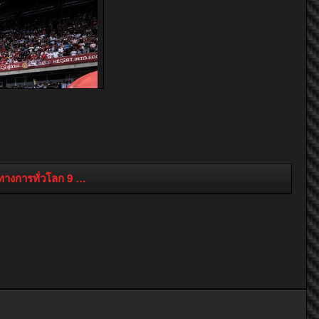
งการทั่วโลก 9 ม.ค.นี้ ยิ่งใหญ่ไปกับการเปิดฤดูกาล MotoGP ครั้งแร