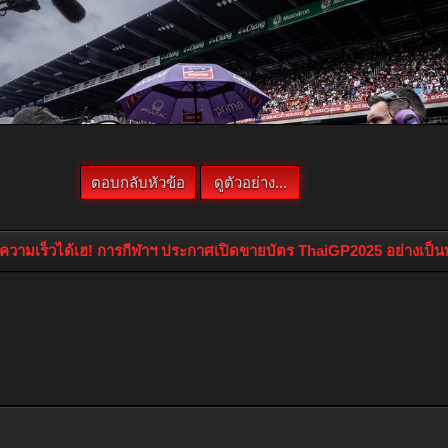
วามเร็วได้เฮ! การกีฬาฯ ประกาศเปิดขายบัตร ThaiGP2025 อย่างเป็นทา