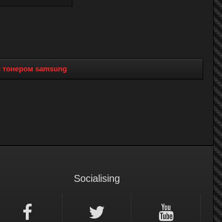
с тонером samsung
Socialising