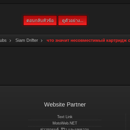
lubs
Siam Drifter
что значит несовместимый картридж 
Website Partner
Text Link
MotoWeb.NET
ข่าวรถยนต์, รีวิว และบทความ