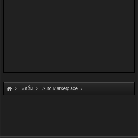
ฟอรั่ม
Auto Marketplace
Cars, Garage & Services