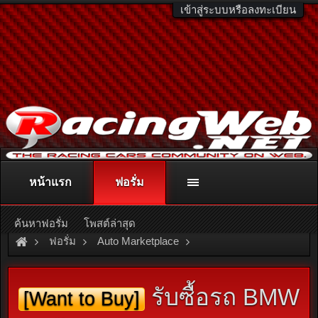
เข้าสู่ระบบหรือลงทะเบียน
หน้าแรก
ฟอรั่ม
ติดต่อลงโฆษณา
racingweb@gmail.com
หรือโทร. 081-811-1138
หรืออ่านรายละเอียดเพิ่มเติม คลิกที่นี่
ค้นหาฟอรั่ม
โพสต์ล่าสุด
ฟอรั่ม
Auto Marketplace
Cars, Garage & Services
รับซื้อรถ BMW
[Want to Buy]