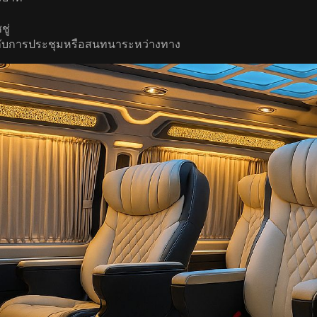
ชู่
กับการประชุมหรือสนทนาระหว่างทาง