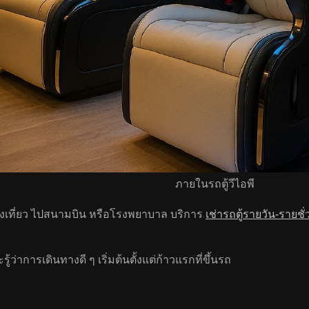
ภายในรถตู้วีไอพี​
ท่องเที่ยว ไปสนามบิน หรือโรงพยาบาล บริการ
เช่ารถตู้รายวัน-รายช
ว่าการเดินทางดี ๆ เริ่มต้นตั้งแต่ก้าวแรกที่ขึ้นรถ