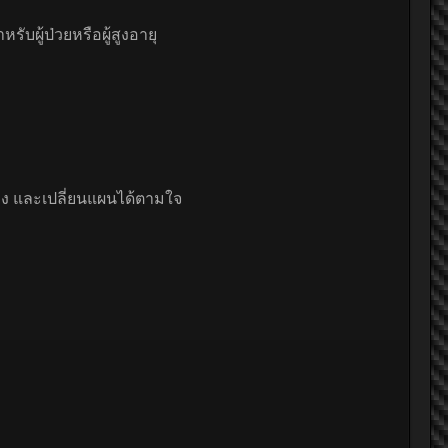
บผู้ป่วยหรือผู้สูงอายุ
ง และเปลี่ยนแผนได้ตามใจ