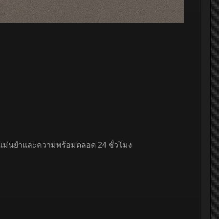
ามแม่นยำและความพร้อมตลอด 24 ชั่วโมง