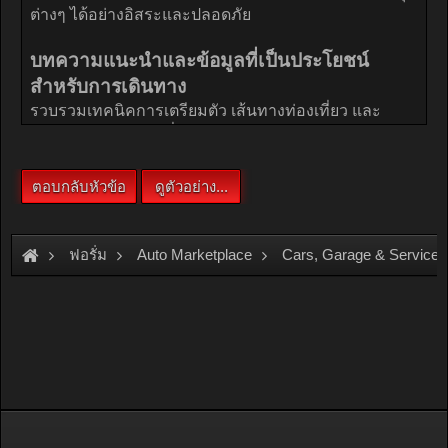
ฟอรั่ม
Auto Marketplace
Cars, Garage & Services
[Rent]
แนะนำบริการ เช่ารถตู้พร้อมคนขับ บริการพรีเมียม เดินทา