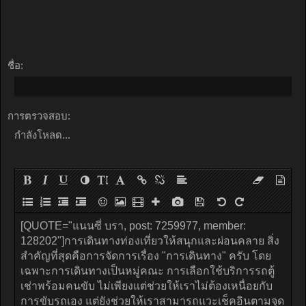
ชื่อ:
การตรวจสอบ:
กำลังโหลด...