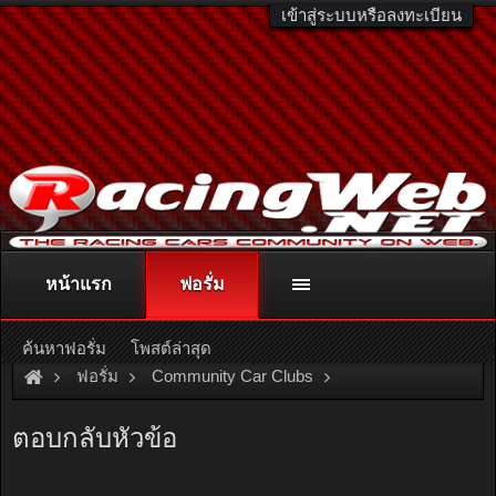
เข้าสู่ระบบหรือลงทะเบียน
หน้าแรก
ฟอรั่ม
ติดต่อลงโฆษณา
racingweb@gmail.com
หรือโทร. 081-811-1138
หรืออ่านรายละเอียดเพิ่มเติม คลิกที่นี่
ค้นหาฟอรั่ม
โพสต์ล่าสุด
ฟอรั่ม
Community Car Clubs
Individual Car Clubs
SRC Club
ตอบกลับหัวข้อ
Super club Thailand 2008 (27-28 Sept.)