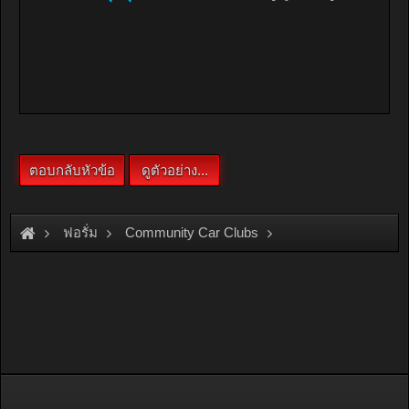
ฟอรั่ม
Community Car Clubs
Individual Car Clubs
SRC Club
Super club Thailand 2008 (27-28 Sept.)