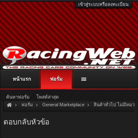
เข้าสู่ระบบหรือลงทะเบียน
หน้าแรก
ฟอรั่ม
ติดต่อลงโฆษณา
racingweb@gmail.com
หรือโทร. 081-811-1138
หรืออ่านรายละเอียดเพิ่มเติม คลิกที่นี่
ค้นหาฟอรั่ม
โพสต์ล่าสุด
ฟอรั่ม
General Marketplace
สินค้าทั่วไป ไม่มีหมวด
[For Sale]
ตอบกลับหัวข้อ