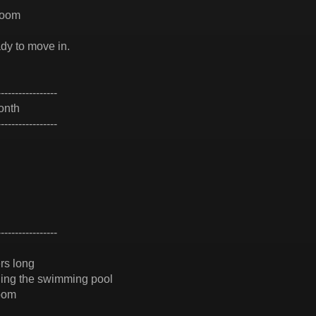
room
ady to move in.
-----------------
onth
-----------------
-----------------
rs long
ing the swimming pool
oom