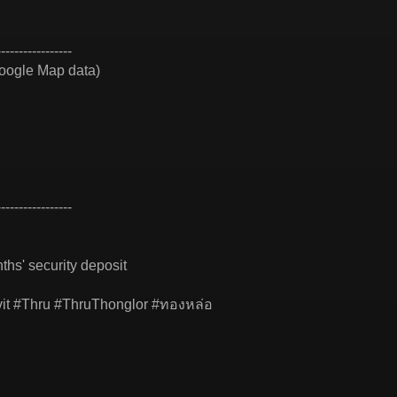
-----------------
oogle Map data)
-----------------
ths' security deposit
it #Thru #ThruThonglor #ทองหล่อ