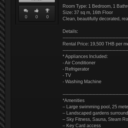
Room Type: 1 Bedroom, 1 Bath
Size: 37 sq m, 16th Floor
0
0
0
Clean, beautifully decorated, re
Details:
---------------------------------------------
Rental Price: 19,500 THB per m
---------------------------------------------
* Appliances Included:
- Air Conditioner
- Refrigerator
- TV
- Washing Machine
---------------------------------------------
*Amenities
– Large swimming pool, 25 mete
– Landscaped gardens surround
– Sky Fitness, Sauna, Steam R
– Key Card access