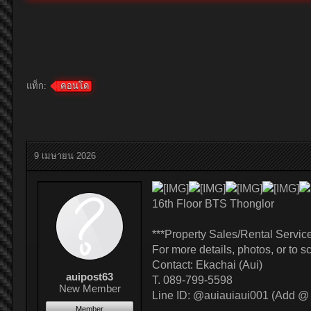
แท็ก:
คอนโด
9 เมษายน 2026
16th Floor BTS Thonglor
***Property Sales/Rental Servic
For more details, photos, or to 
Contact: Ekachai (Aui)
auipost63
T. 089-799-5598
New Member
Line ID: @auiauiaui001 (Add @ a
Member