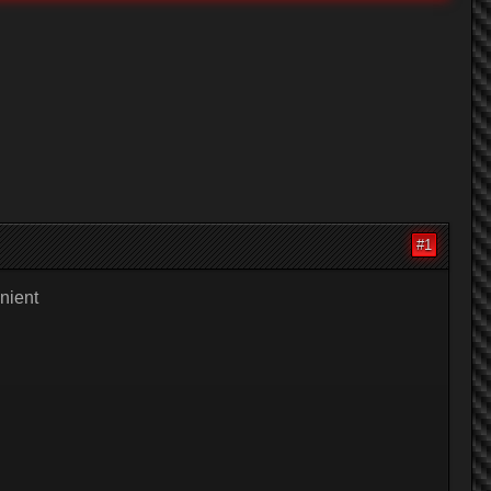
#1
nient