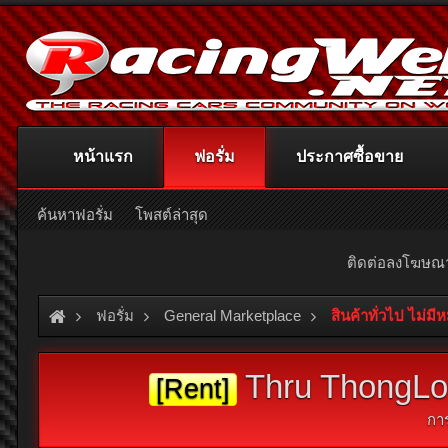
หน้าแรก
ฟอรั่ม
ประกาศซื้อขาย
ค้นหาฟอรั่ม
โพสต์ล่าสุด
ติดต่อลงโฆษ
ฟอรั่ม
General Marketplace
สินค้าทั่วไป ไม่มี
Thru ThongLor
[Rent]
กา