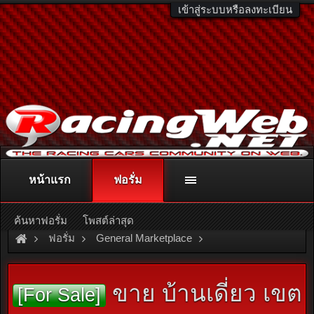
เข้าสู่ระบบหรือลงทะเบียน
หน้าแรก
ฟอรั่ม
ติดต่อลงโฆษณา
racingweb@gmail.com
หรือโทร. 081-811-1138
หรืออ่านรายละเอียดเพิ่มเติม คลิกที่นี่
ค้นหาฟอรั่ม
โพสต์ล่าสุด
ฟอรั่ม
General Marketplace
สินค้าทั่วไป ไม่มีหมวดหมู่
ขาย บ้านเดี่ยว เขต
[For Sale]