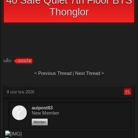
40 Safe Quiet 7th Floor BTS
Thonglor
แท็ก:
คอนโด
<
Previous Thread
|
Next Thread
>
#1
9 เมษายน 2026
auipost63
New Member
Member