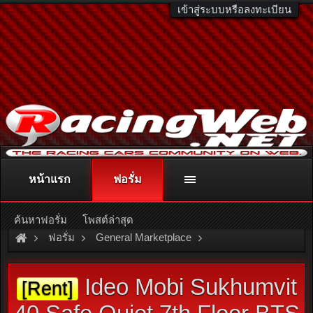
เข้าสู่ระบบหรือลงทะเบียน
หน้าแรก
ฟอรั่ม
ติดต่อลงโฆษณา
racingweb@gmail.com
หรือโทร. 081-811-1138
หรืออ่านรายละเอียดเพิ่มเติม คลิกที่นี่
ค้นหาฟอรั่ม
โพสต์ล่าสุด
ฟอรั่ม
General Marketplace
สินค้าทั่วไป ไม่มีหมวดหมู่
Ideo Mobi Sukhumvit
[Rent]