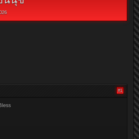
026
#1
Bless