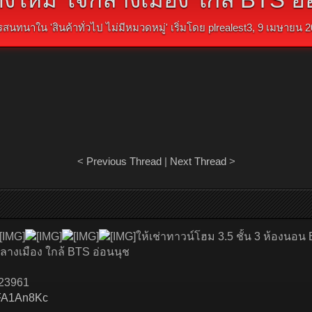
รสนทนาใน '
สินค้าทั่วไป ไม่มีหมวดหมู่
' เริ่มโดย
plrealest3
,
9 เมษายน 2
<
Previous Thread
|
Next Thread
>
ให้เช่าทาวน์โฮม 3.5 ชั้น 3 ห้องนอน 
กลางเมือง ใกล้ BTS อ่อนนุช
823961
3xFA1An8Kc