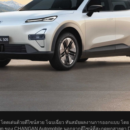
โดดเด่นด้วยดีไซน์สวย โฉบเฉี่ยว ทันสมัยผลงานการออกแบบ โดย K
gn ของ CHANGAN Automobile นอกจากดีไซน์ที่สะกดทุกสายตา 