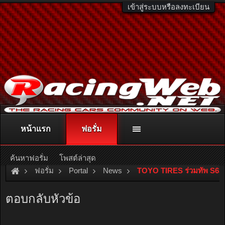
เข้าสู่ระบบหรือลงทะเบียน
หน้าแรก
ฟอรั่ม
ติดต่อลงโฆษณา
racingweb@gmail.com
หรือโทร. 081-811-1138
หรืออ่านรายละเอียดเพิ่มเติม คลิกที่นี่
ค้นหาฟอรั่ม
โพสต์ล่าสุด
ฟอรั่ม
Portal
News
TOYO TIRES ร่วมทัพ S63
ตอบกลับหัวข้อ