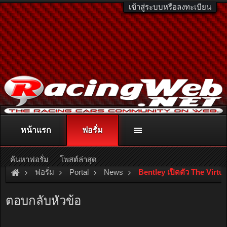
เข้าสู่ระบบหรือลงทะเบียน
หน้าแรก
ฟอรั่ม
ติดต่อลงโฆษณา
racingweb@gmail.com
หรือโทร. 081-811-1138
หรืออ่านรายละเอียดเพิ่มเติม คลิกที่นี่
ค้นหาฟอรั่ม
โพสต์ล่าสุด
ฟอรั่ม
Portal
News
Bentley เปิดตัว The Virt
ตอบกลับหัวข้อ