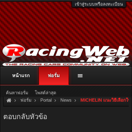
เข้าสู่ระบบหรือลงทะเบียน
หน้าแรก
ฟอรั่ม
ติดต่อลงโฆษณา
racingweb@gmail.com
หรือโทร. 081-811-1138
หรืออ่านรายละเอียดเพิ่มเติม คลิกที่นี่
ค้นหาฟอรั่ม
โพสต์ล่าสุด
ฟอรั่ม
Portal
News
MICHELIN แนะวิธีเลือกใช้ย
ตอบกลับหัวข้อ