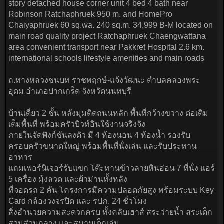
story detached house corner unit 4 bed 4 bath near
Robinson Ratchaphruek 950 m. and HomePro
Chaiyaphruek 60 sq.wa. 240 sq.m. 34,999 B-M located on
main road quality project Ratchaphruek Chaengwattana
area convenient transport near Pakkret Hospital 2.6 km.
international schools lifestyle amenities and main roads
ถ.ทางหลวงชนบท ราชพฤกษ์-แจ้งวัฒนะ ตำบลคลองพระ
อุดม อำเภอปากเกร็ด จังหวัดนนทบุรี
บ้านเดี่ยว 2 ชั้น หลังมุมติดถนนหลัก พื้นที่กว้างขวาง ต่อเติม
เต็มพื้นที่ พร้อมครัวบิวท์อินใช้งานจริงจัง
ภายในจัดฟังก์ชันลงตัว มี 4 ห้องนอน 4 ห้องน้ำ รองรับ
ครอบครัวขนาดใหญ่ พร้อมพื้นที่นั่งเล่น และรับประทาน
อาหาร
แถมเฟอร์นิเจอร์รับแขก โต๊ะทานข้าวลายหินอ่อน 7 ที่นั่ง แอร์
5 เครื่อง มุ้งลวด และผ้าม่านทั้งหลัง
ที่จอดรถ 2 คัน โครงการมีความปลอดภัยสูง พร้อมระบบ Key
Card กล้องวงจรปิด และ รปภ. 24 ชั่วโมง
สิ่งอำนวยความสะดวกครบ ทั้งคลับเฮาส์ สระว่ายน้ำ สระเด็ก
สวนส่วนกลาง และสนามเด็กเล่น