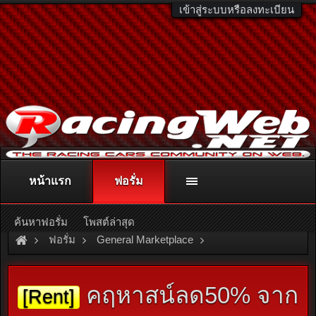
เข้าสู่ระบบหรือลงทะเบียน
หน้าแรก
ฟอรั่ม
ติดต่อลงโฆษณา
racingweb@gmail.com
หรือโทร. 081-811-1138
หรืออ่านรายละเอียดเพิ่มเติม คลิกที่นี่
ค้นหาฟอรั่ม
โพสต์ล่าสุด
ฟอรั่ม
General Marketplace
สินค้าทั่วไป ไม่มีหมวดหมู่
คฤหาสน์ลด50% จาก
[Rent]