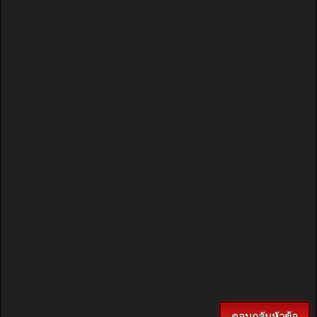
ตอบกลับหัวข้อ