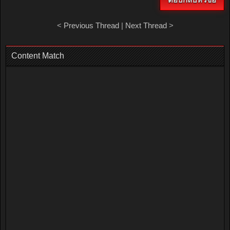
<
Previous Thread
|
Next Thread
>
Content Match