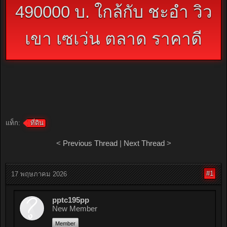
490000 บ. ใกล้กับ ชะอำ วิว
เขา เซเว่น ตลาด ราคาดี
แท็ก:
ที่ดิน
<
Previous Thread
|
Next Thread
>
#1
17 พฤษภาคม 2026
pptc195pp
New Member
Member