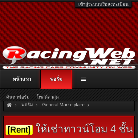
เข้าสู่ระบบหรือลงทะเบียน
หน้าแรก
ฟอรั่ม
ติดต่อลงโฆษณา
racingweb@gmail.com
หรือโทร. 081-811-1138
หรืออ่านรายละเอียดเพิ่มเติม คลิกที่นี่
ค้นหาฟอรั่ม
โพสต์ล่าสุด
ฟอรั่ม
General Marketplace
สินค้าทั่วไป ไม่มีหมวดหมู่
ให้เช่าทาวน์โฮม 4 ชั้น
[Rent]