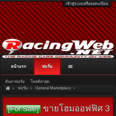
เข้าสู่ระบบหรือลงทะเบียน
หน้าแรก
ฟอรั่ม
ติดต่อลงโฆษณา
racingweb@gmail.com
หรือโทร. 081-811-1138
หรืออ่านรายละเอียดเพิ่มเติม คลิกที่นี่
ค้นหาฟอรั่ม
โพสต์ล่าสุด
ฟอรั่ม
General Marketplace
สินค้าทั่วไป ไม่มีหมวดหมู่
ขายโฮมออฟฟิศ 3
[For Sale]