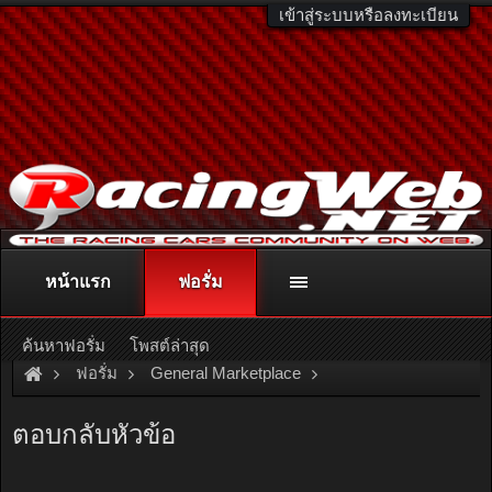
เข้าสู่ระบบหรือลงทะเบียน
หน้าแรก
ฟอรั่ม
ติดต่อลงโฆษณา
racingweb@gmail.com
หรือโทร. 081-811-1138
หรืออ่านรายละเอียดเพิ่มเติม คลิกที่นี่
ค้นหาฟอรั่ม
โพสต์ล่าสุด
ฟอรั่ม
General Marketplace
สินค้าทั่วไป ไม่มีหมวดหมู่
[For Sale]
ขาย SALE Condo Park 
ตอบกลับหัวข้อ