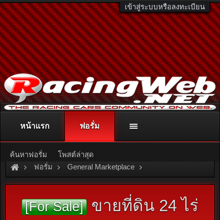
เข้าสู่ระบบหรือลงทะเบียน
หน้าแรก
ฟอรั่ม
ติดต่อลงโฆษณา
racingweb@gmail.com
หรือโทร. 081-811-1138
หรืออ่านรายละเอียดเพิ่มเติม คลิกที่นี่
ค้นหาฟอรั่ม
โพสต์ล่าสุด
ฟอรั่ม
General Marketplace
สินค้าทั่วไป ไม่มีหมวดหมู่
ขายที่ดิน 24 ไร่
[For Sale]