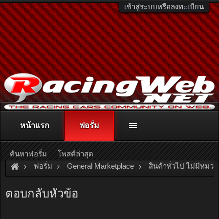
เข้าสู่ระบบหรือลงทะเบียน
หน้าแรก
ฟอรั่ม
ติดต่อลงโฆษณา
racingweb@gmail.com
หรือโทร. 081-811-1138
หรืออ่านรายละเอียดเพิ่มเติม คลิกที่นี่
ค้นหาฟอรั่ม
โพสต์ล่าสุด
ฟอรั่ม
General Marketplace
สินค้าทั่วไป ไม่มีหมวด
[For Sale]
ขายบ้านเดี่ยว 3 ชั้น สร้างใหม่ 330 ตรม. 4 ห้องนอน สุข
ตอบกลับหัวข้อ