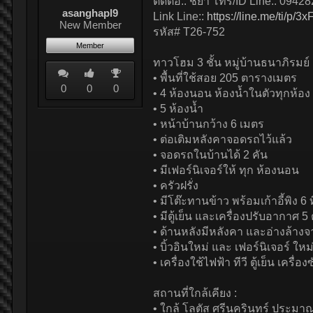
ติดต่อ:: ชยา โทร/ID Line:: 0942
asanghapl9
Link Line::
https://line.me/ti/p/
New Member
รหัส# T26-752
Member
ทาวโฮม 3 ชั้น หมู่บ้านธนาภิรมย์
• พื้นที่ใช้สอย 205 ตารางเมตร
0
0
0
• 4 ห้องนอน ห้องน้ำในตัวทุกห้อง
• 5 ห้องน้ำ
• หน้าบ้านกว้าง 6 เมตร
• ต่อเติมหลังคาจอดรถไว้แล้ว
• จอดรถในบ้านได้ 2 คัน
• มีเฟอร์นิเจอร์ให้ ทุก ห้องนอน
• ครัวฝรั่ง
• มีโต๊ะทานข้าว พร้อมเก้าอี้พิง 6 ที
• มีตู้เย็น และเครื่องปรับอากาศ 5 
• ด้านหลังมีหลังคา และอ่างล้าง
• บิ้วอินใหม่ และ เฟอร์นิเจอร์ ใหม่
• เครื่องใช้ไฟฟ้า ทีวี ตู้เย็น เครื่อ
สถานที่ใกล้เคียง :
• ใกล้ โลตัส ศรีนครินทร์ ประมา