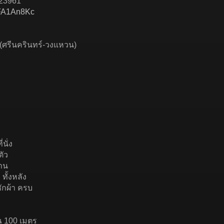
823961
3xFA1An8Kc
 (ศรีนครินทร์-วงแหวน)
่นั่ง
ตัว
จาน
 ทั้งหลัง
งซักผ้า ครบ
ณ 100 เมตร