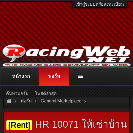
เข้าสู่ระบบหรือลงทะเบียน
หน้าแรก
ฟอรั่ม
ติดต่อลงโฆษณา
racingweb@gmail.com
หรือโทร. 081-811-1138
หรืออ่านรายละเอียดเพิ่มเติม คลิกที่นี่
ค้นหาฟอรั่ม
โพสต์ล่าสุด
ฟอรั่ม
General Marketplace
สินค้าทั่วไป ไม่มีหมวดหมู่
HR 10071 ให้เช่าบ้าน
[Rent]