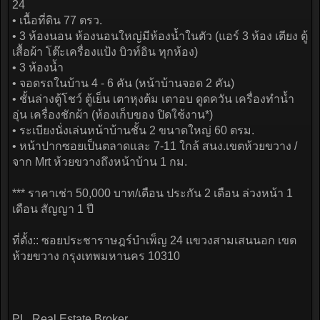
24
• เนื้อที่ดิน 77 ตรว.
• 3 ห้องนอน ห้องนอนใหญ่มีห้องน้ำในตัว (แอร์ 3 ห้อง เตียง ตู้
เสื้อผ้า โต๊ะเครื่องแป้ง บิวท์อิน ทุกห้อง)
• 3 ห้องน้ำ
• จอดรถในบ้าน 4 - 6 คัน (หน้าบ้านจอด 2 คัน)
• ชั้นล่างตู้โชว์ ตู้เย็น เตาหุงต้ม เตาอบ ดูดควัน เครื่องทำน้ำ
อุ่น เครื่องชักผ้า (ห้องเก็บของ ปิดใช้งาน*)
• ระเบียงนั่งเล่นหน้าบ้านชั้น 2 ขนาดใหญ่ 60 ตรม.
• หน้าปากซอยเป็นตลาดและ 7-11 ใกล้ สนง.เขตห้วยขวาง /
จาก Mrt ห้วยขวางถึงหน้าบ้าน 1 กม.
*** ราคาเช่า 50,000 บาท/เดือน ประกัน 2 เดือน ล่วงหน้า 1
เดือน สัญญา 1 ปี
ที่ตั้ง:: ซอยประชาราษฎร์บำเพ็ญ 24 แขวงสามเสนนอก เขต
ห้วยขวาง กรุงเทพมหานคร 10310
PL. Real Estate Broker