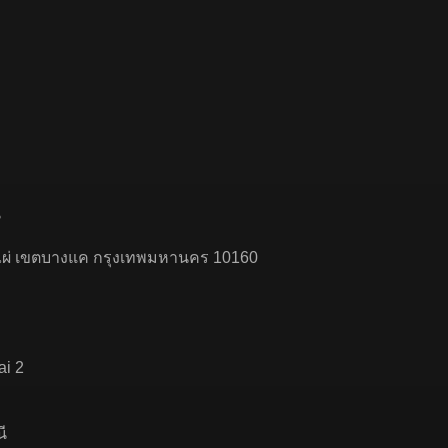
น
่ เขตบางแค กรุงเทพมหานคร 10160
ai 2
ี