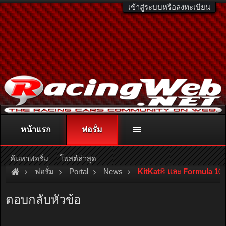
เข้าสู่ระบบหรือลงทะเบียน
หน้าแรก
ฟอรั่ม
ติดต่อลงโฆษณา
racingweb@gmail.com
หรือโทร. 081-811-1138
หรืออ่านรายละเอียดเพิ่มเติม คลิกที่นี่
ค้นหาฟอรั่ม
โพสต์ล่าสุด
ฟอรั่ม
Portal
News
KitKat® และ Formula 1® ชวน
ตอบกลับหัวข้อ