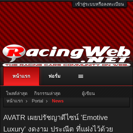
เข้าสู่ระบบหรือลงทะเบียน
หน้าแรก
ฟอรั่ม
ติดต่อลงโฆษณา
racingweb@gmail.com
หรือโทร. 081-811-1138
หรืออ่านรายละเอียดเพิ่มเติม คลิกที่นี่
โพสต์ล่าสุด
กิจกรรมล่าสุด
ผู้เขียน
หน้าแรก
Portal
News
AVATR เผยปรัชญาดีไซน์ 'Emotive
Luxury' งดงาม ประณีต ที่แฝงไว้ด้วย